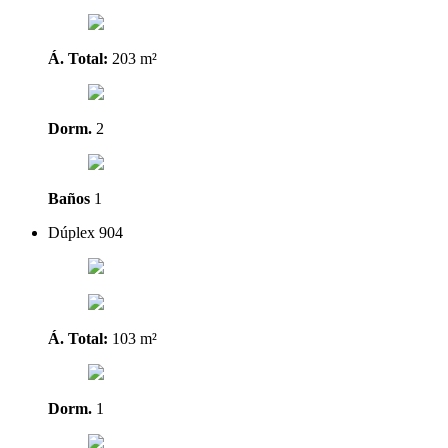
Á. Total:
203 m²
Dorm.
2
Baños
1
Dúplex 904
Á. Total:
103 m²
Dorm.
1