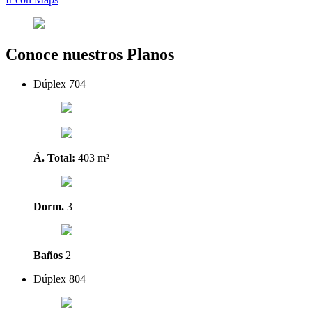
Conoce nuestros Planos
Dúplex 704
Á. Total:
403 m²
Dorm.
3
Baños
2
Dúplex 804