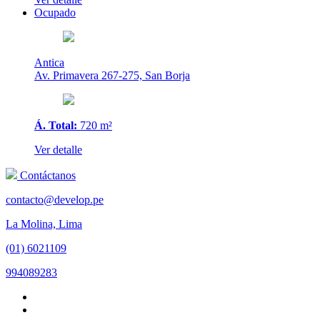
Ocupado
Antica
Av. Primavera 267-275, San Borja
Á. Total:
720 m²
Ver detalle
Contáctanos
contacto@develop.pe
La Molina, Lima
(01) 6021109
994089283