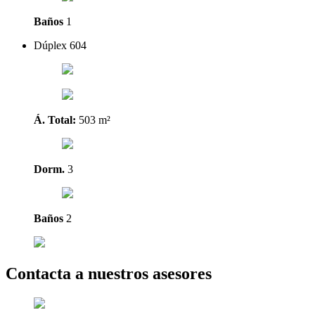
Baños
1
Dúplex 604
Á. Total:
503 m²
Dorm.
3
Baños
2
Contacta a nuestros asesores