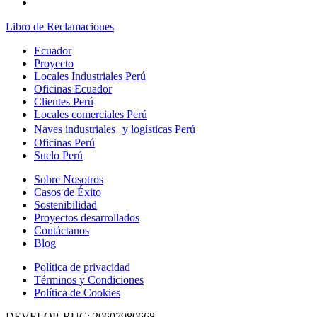
Libro de Reclamaciones
Ecuador
Proyecto
Locales Industriales Perú
Oficinas Ecuador
Clientes Perú
Locales comerciales Perú
Naves industriales y logísticas Perú
Oficinas Perú
Suelo Perú
Sobre Nosotros
Casos de Éxito
Sostenibilidad
Proyectos desarrollados
Contáctanos
Blog
Política de privacidad
Términos y Condiciones
Política de Cookies
DEVELOP. RUC: 20607980668