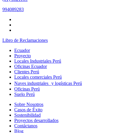
994089283
Libro de Reclamaciones
Ecuador
Proyecto
Locales Industriales Perú
Oficinas Ecuador
Clientes Perú
Locales comerciales Perú
Naves industriales y logísticas Perú
Oficinas Perú
Suelo Perú
Sobre Nosotros
Casos de Éxito
Sostenibilidad
Proyectos desarrollados
Contáctanos
Blog