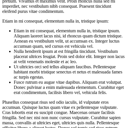
pretium. Vivamus et maximus velit. Proin rhoncus nulla sed mi
imperdiet, nec vestibulum nibh consequat. Praesent tincidunt
eleifend purus vitae condimentum.
Etiam in mi consequat, elementum nulla in, tristique ipsum:
Etiam in mi consequat, elementum nulla in, tristique ipsum.
Aliquam laoreet lacus nisi, id rhoncus quam dictum tristique.
Aenean eu vestibulum velit, ut accumsan ex. Integer luctus
accumsan quam, sed cursus est vehicula vel.
Nulla hendrerit ipsum at est fringilla tincidunt. Vestibulum
placerat ultrices feugiat. Proin sed dolor elit. Integer non lacus
at velit venenatis molestie et ac leo.
Ut ultricies orci sed tellus aliquam faucibus. Pellentesque
habitant morbi tristique senectus et netus et malesuada fames
ac turpis egestas.
Fusce rutrum eu augue vitae dapibus. Aliquam erat volutpat.
Donec pulvinar a enim malesuada elementum. Curabitur eget
erat condimentum, facilisis libero vel, vehicula felis.
Phasellus consequat risus sed odio iaculis, id vulputate eros
accumsan. Quisque luctus quam vitae ex pellentesque vulputate.
Cras lobortis erat eu suscipit congue. Maecenas ornare facilisis
fringilla. Sed nec nisi non nunc cursus vulputate. Curabitur sapien
massa, convallis at ultricies eget, ultricies quis nulla. Pellentesque
efficitur libero a aliquet luctus. Donec vel turpis sed risus rutrum