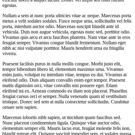
egestas.
Nullam a sem at nunc porta ultricies vitae ac neque. Maecenas porta
metus a velit sodales sodales. Fusce neque urna, sollicitudin vel felis
porta, interdum auctor odio. Maecenas suscipit blandit ante id
vehicula. Duis non augue vehicula, egestas nunc sed, porttitor odio.
Vivamus quis arcu et arcu faucibus pharetra. Nam vitae ante in eros
feugiat semper. Vivamus congue blandit fermentum. Nullam eget
nibh ac nisi vulputate porttitor. Mauris hendrerit urna eu fringilla
viverra.
Praesent facilisis purus in nulla mollis congue. Morbi justo elit,
tempor bibendum libero id, elementum maximus urna. Vivamus
enim justo, volutpat eu interdum vitae, tempus eu dui. Vivamus at
eleifend odio. Duis aliquam convallis enim eget tempor. Praesent
mattis dignissim orci, vitae convallis nisi posuere eget. Etiam
eleifend mi ex. Aenean commodo eu diam non placerat. Phasellus
feugiat cursus orci et semper. Nulla venenatis quam id vestibulum
tristique. Donec sed sem at nulla consectetur sollicitudin. Curabitur
ornare sem sapien.
Maecenas lobortis nibh sapien, ut tincidunt quam faucibus sed.
Nunc placerat condimentum ligula. Quisque vitae auctor odio,
elementum semper elit. Mauris lacus erat, feugiat molestie felis non,
blandit rutrum elit. Quisque suscipit imperdiet sem, et sodales massa.