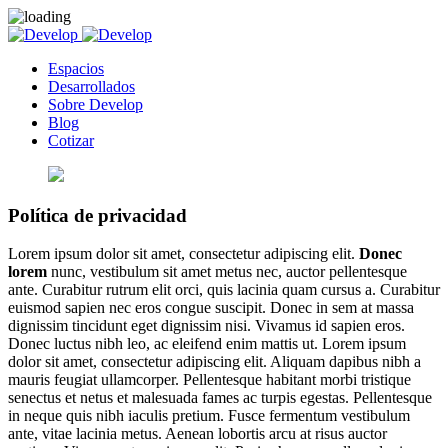
Espacios
Desarrollados
Sobre Develop
Blog
Cotizar
Política de privacidad
Lorem ipsum dolor sit amet, consectetur adipiscing elit.
Donec
lorem
nunc, vestibulum sit amet metus nec, auctor pellentesque
ante. Curabitur rutrum elit orci, quis lacinia quam cursus a. Curabitur
euismod sapien nec eros congue suscipit. Donec in sem at massa
dignissim tincidunt eget dignissim nisi. Vivamus id sapien eros.
Donec luctus nibh leo, ac eleifend enim mattis ut. Lorem ipsum
dolor sit amet, consectetur adipiscing elit. Aliquam dapibus nibh a
mauris feugiat ullamcorper. Pellentesque habitant morbi tristique
senectus et netus et malesuada fames ac turpis egestas. Pellentesque
in neque quis nibh iaculis pretium. Fusce fermentum vestibulum
ante, vitae lacinia metus. Aenean lobortis arcu at risus auctor