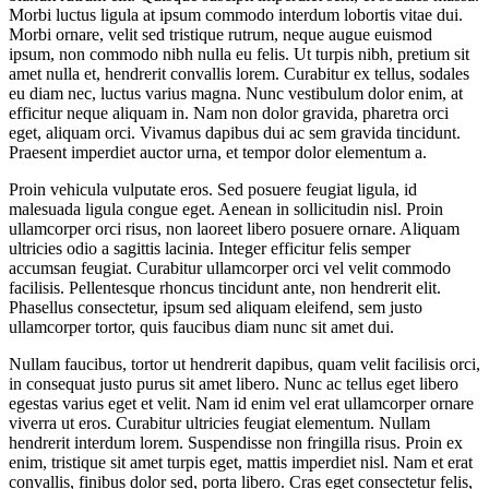
Morbi luctus ligula at ipsum commodo interdum lobortis vitae dui.
Morbi ornare, velit sed tristique rutrum, neque augue euismod
ipsum, non commodo nibh nulla eu felis. Ut turpis nibh, pretium sit
amet nulla et, hendrerit convallis lorem. Curabitur ex tellus, sodales
eu diam nec, luctus varius magna. Nunc vestibulum dolor enim, at
efficitur neque aliquam in. Nam non dolor gravida, pharetra orci
eget, aliquam orci. Vivamus dapibus dui ac sem gravida tincidunt.
Praesent imperdiet auctor urna, et tempor dolor elementum a.
Proin vehicula vulputate eros. Sed posuere feugiat ligula, id
malesuada ligula congue eget. Aenean in sollicitudin nisl. Proin
ullamcorper orci risus, non laoreet libero posuere ornare. Aliquam
ultricies odio a sagittis lacinia. Integer efficitur felis semper
accumsan feugiat. Curabitur ullamcorper orci vel velit commodo
facilisis. Pellentesque rhoncus tincidunt ante, non hendrerit elit.
Phasellus consectetur, ipsum sed aliquam eleifend, sem justo
ullamcorper tortor, quis faucibus diam nunc sit amet dui.
Nullam faucibus, tortor ut hendrerit dapibus, quam velit facilisis orci,
in consequat justo purus sit amet libero. Nunc ac tellus eget libero
egestas varius eget et velit. Nam id enim vel erat ullamcorper ornare
viverra ut eros. Curabitur ultricies feugiat elementum. Nullam
hendrerit interdum lorem. Suspendisse non fringilla risus. Proin ex
enim, tristique sit amet turpis eget, mattis imperdiet nisl. Nam et erat
convallis, finibus dolor sed, porta libero. Cras eget consectetur felis,